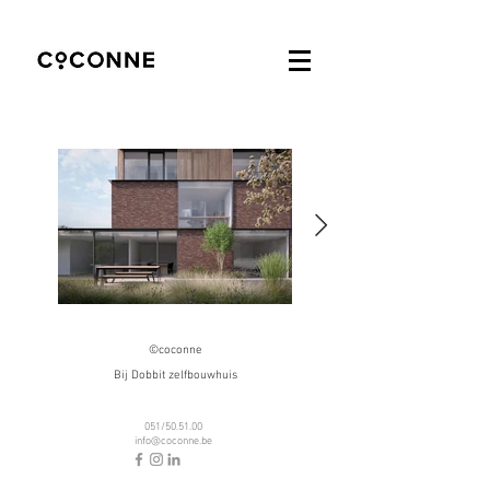
©coconne
Bij Dobbit zelfbouwhuis
051/50.51.00
info@coconne.be