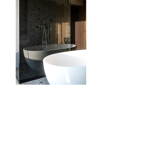
051/50.51.00
info@coconne.be
Created by Coconne architecture & objects