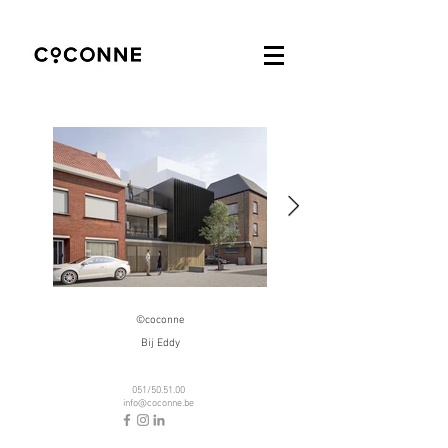
©coconne
Bij Eddy
051/50.51.00
info@coconne.be