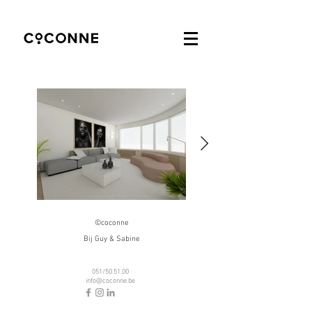
©coconne
Bij Guy & Sabine
051/50.51.00
info@coconne.be