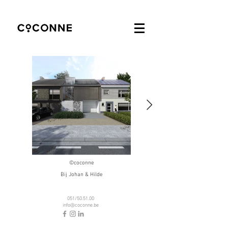
©coconne
Bij Johan & Hilde
051/50.51.00
info@coconne.be