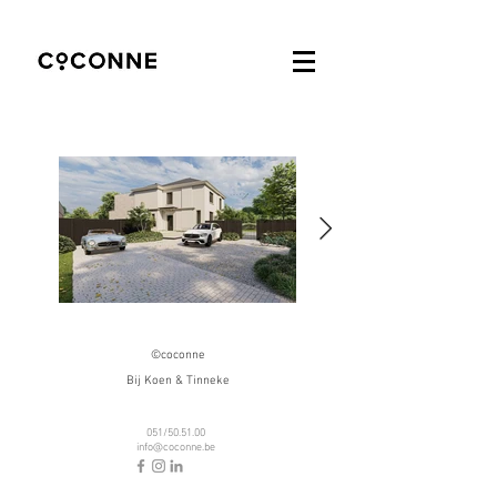
©coconne
Bij Koen & Tinneke
051/50.51.00
info@coconne.be