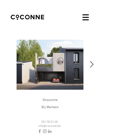
©coconne
Bij Marleen
051/50.51.00
info@coconne.be