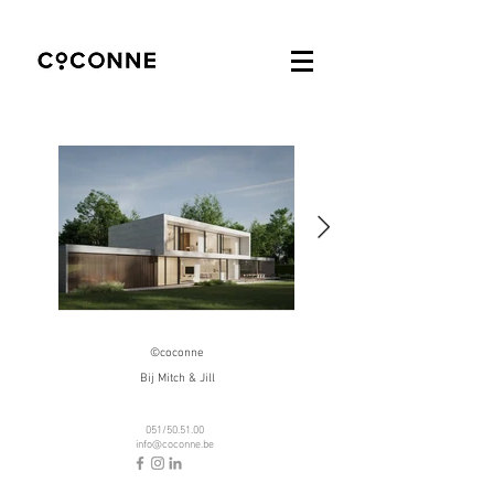
©coconne
Bij Mitch & Jill
051/50.51.00
info@coconne.be