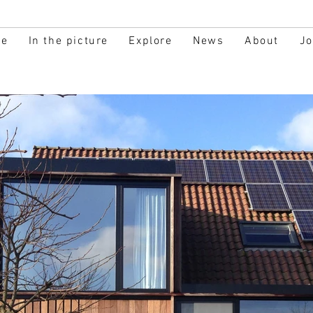
e
In the picture
Explore
News
About
J