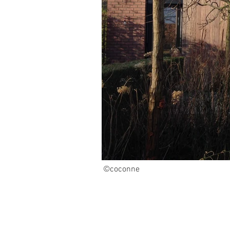
©coconne
CP_01.jpg