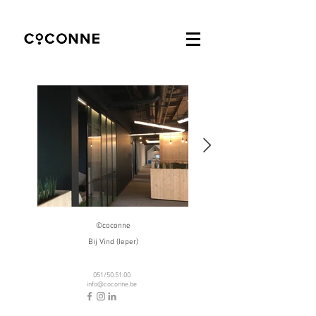
©coconne
Bij Vind (Ieper)
051/50.51.00
info@coconne.be